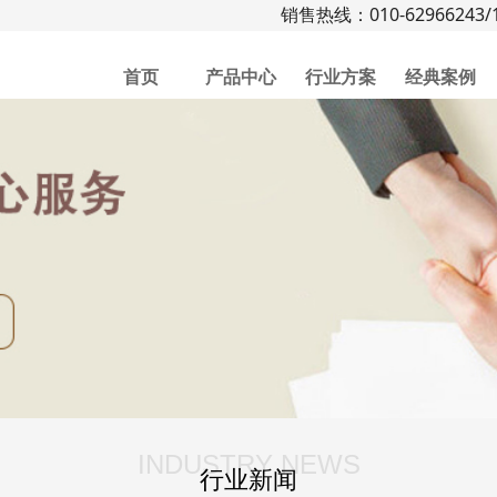
销售热线：010-62966243/1
首页
产品中心
行业方案
经典案例
INDUSTRY NEWS
行业新闻