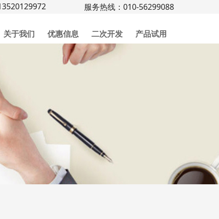
3520129972
服务热线：010-56299088
关于我们
优惠信息
二次开发
产品试用