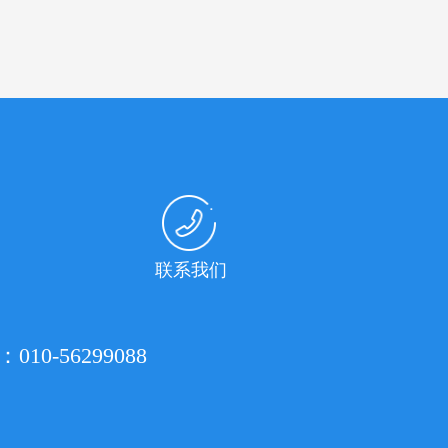
联系我们
10-56299088