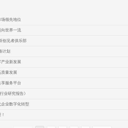
市场领先地位
迈向世界一流
新创见者俱乐部
路计划
字产业新发展
高质量发展
共享服务平台
码行业研究报告》
北企业数字化转型
型！