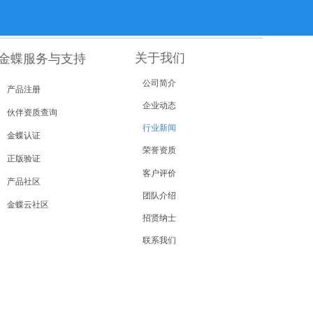
关于我们
金蝶服务与支持
公司简介
产品注册
企业动态
伙伴资质查询
行业新闻
金蝶认证
荣誉资质
正版验证
客户评价
产品社区
团队介绍
金蝶云社区
招贤纳士
联系我们