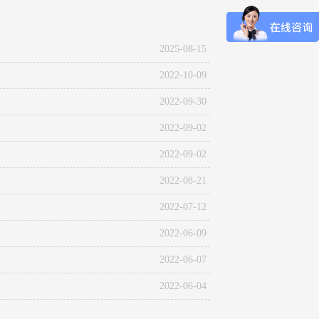
2025-08-15
2022-10-09
2022-09-30
2022-09-02
2022-09-02
2022-08-21
2022-07-12
2022-06-09
2022-06-07
2022-06-04