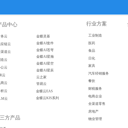
行业方案
产品中心
工业制造
财务云
金蝶灵基
医药
金蝶AI套件
供应链云
金蝶AI苍穹
食品
全渠道云
金蝶AI星瀚
日化
制造云
金蝶AI星空
家具
办公云
金蝶AI星辰
汽车经销服务
R云
云之家
餐饮
电商云
管易云
财税服务
分析云
金蝶云EAS
电商企业
金蝶云KIS系列
LM云
全渠道零售
房地产
三方产品
物业管理