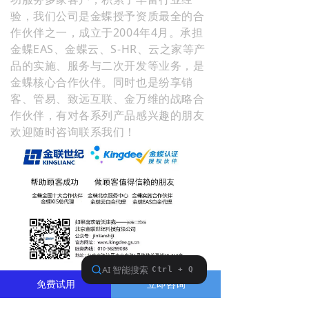
验，我们公司是金蝶授予资质最全的合
作伙伴之一，成立于2004年4月。承担
金蝶EAS、金蝶云、S-HR、云之家等产
品的实施、服务与二次开发等业务，是
金蝶核心合作伙伴。同时也是纷享销
客、管易、致远互联、金万维的战略合
作伙伴，有对各系列产品感兴趣的朋友
欢迎随时咨询联系我们！
免费试用
立即咨询
上一篇：
无
ꂃ