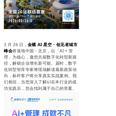
3 月 26 日，
金蝶 AI 星空・创见者城市
峰会
将落地中国・北京，以「AI + 管
理」为核心，邀您共探数字化转型新路
径，解锁企业增长新可能。届时，数字
化转型智库
专家将现场解读最新政策动
向，标杆客户将分享真实实战案例。我
们相信，当您深入了解
AI
在本行业的成
功实践后，您会找到属于自己的答案。